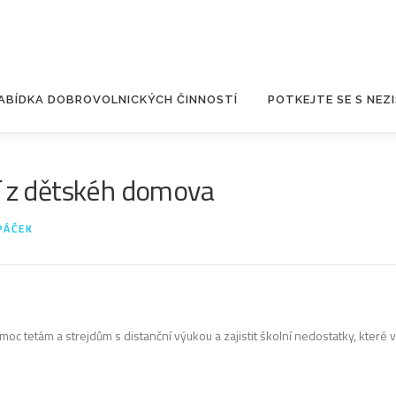
ABÍDKA DOBROVOLNICKÝCH ČINNOSTÍ
POTKEJTE SE S NEZ
 z dětskéh domova
PÁČEK
 tetám a strejdům s distanční výukou a zajistit školní nedostatky, kter