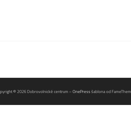
pyright © 2026 Dobrovolnické centrum
–
OnePress
šablona od FameThe