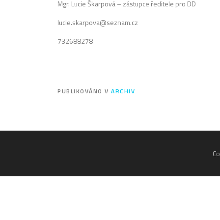
Mgr. Lucie Škarpová – zástupce ředitele pro DD
lucie.skarpova@seznam.cz
732688278
PUBLIKOVÁNO V
ARCHIV
Co