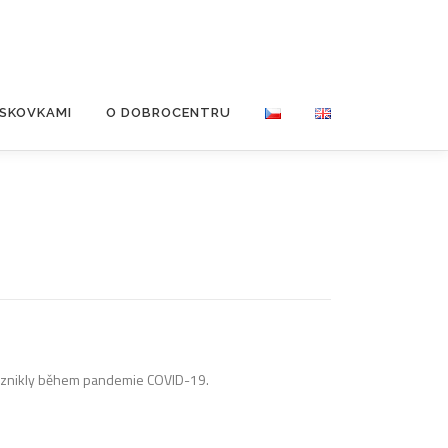
ISKOVKAMI
O DOBROCENTRU
é vznikly během pandemie COVID-19.